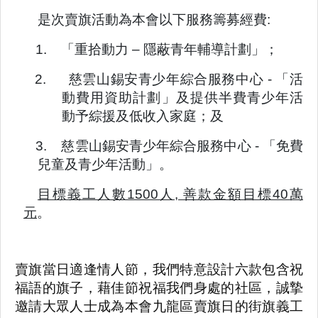
是次賣旗活動為本會以下服務籌募經費:
1.
「重拾動力 – 隱蔽青年輔導計劃」；
2.
慈雲山錫安青少年綜合服務中心 - 「活
動費用資助計劃」及提供半費青少年活
動予綜援及低收入家庭；及
3.
慈雲山錫安青少年綜合服務中心 - 「免費
兒童及青少年活動」。
目標義工人數1500人, 善款金額目標40萬
元
。
賣旗當日適逢情人節，我們特意設計六款包含祝
福語的旗子，藉佳節祝福我們身處的社區，誠摯
邀請大眾人士成為本會九龍區賣旗日的街旗義工