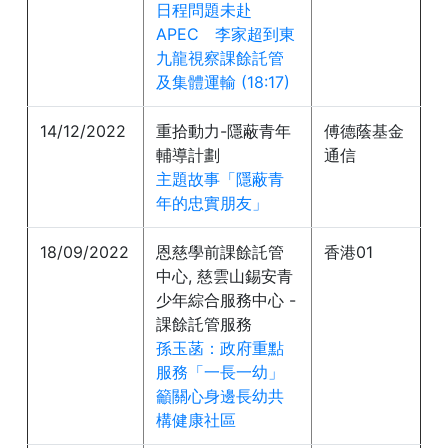
日程問題未赴
APEC 李家超到東
九龍視察課餘託管
及集體運輸 (18:17)
14/12/2022
重拾動力-隱蔽青年
傅德蔭基金
輔導計劃
通信
主題故事「隱蔽青
年的忠實朋友」
18/09/2022
恩慈學前課餘託管
香港01
中心, 慈雲山錫安青
少年綜合服務中心 -
課餘託管服務
孫玉菡：政府重點
服務「一長一幼」
籲關心身邊長幼共
構健康社區