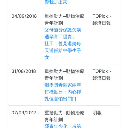
帶我走出來
04/09/2018
重拾動力─動物治療
TOPick -
青年計劃
經濟日報
父母過分保護欠溝
通孕育「隱青」
社工：曾見港媽每
天送飯給中學生子
女
31/08/2018
重拾動力─動物治療
TOPick -
青年計劃
經濟日報
輟學隱青匿家兩年
打機度日：内心掙
扎但害怕出門口
07/09/2017
重拾動力─動物治療
明報
青年計劃
隱青年少化 考第