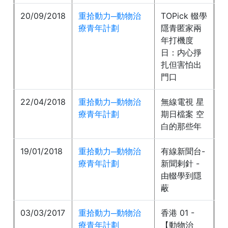
20/09/2018
重拾動力─動物治
TOPick 輟學
療青年計劃
隱青匿家兩
年打機度
日：内心掙
扎但害怕出
門口
22/04/2018
重拾動力─動物治
無線電視 星
療青年計劃
期日檔案 空
白的那些年
19/01/2018
重拾動力─動物治
有線新聞台-
療青年計劃
新聞剌針 -
由輟學到隱
蔽
03/03/2017
重拾動力─動物治
香港 01 -
療青年計劃
【動物治