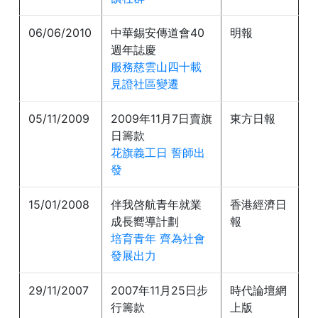
06/06/2010
中華錫安傳道會40
明報
週年誌慶
服務慈雲山四十載
見證社區變遷
05/11/2009
2009年11月7日賣旗
東方日報
日籌款
花旗義工日 誓師出
發
15/01/2008
伴我啓航青年就業
香港經濟日
成長嚮導計劃
報
培育青年 齊為社會
發展出力
29/11/2007
2007年11月25日步
時代論壇網
行籌款
上版