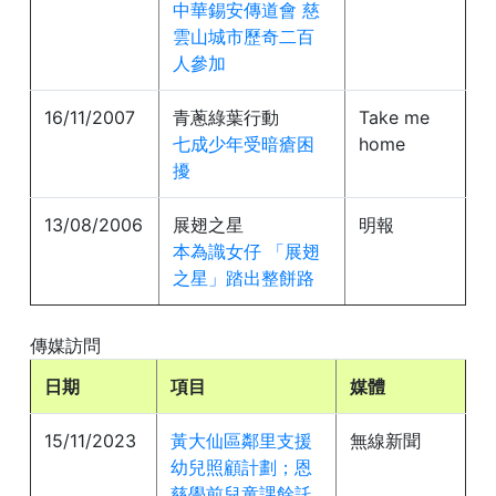
中華錫安傳道會 慈
雲山城市歷奇二百
人參加
16/11/2007
青蔥綠葉行動
Take me
七成少年受暗瘡困
home
擾
13/08/2006
展翅之星
明報
本為識女仔 「展翅
之星」踏出整餅路
傳媒訪問
日期
項目
媒體
15/11/2023
黃大仙區鄰里支援
無線新聞
幼兒照顧計劃；恩
慈學前兒童課餘託