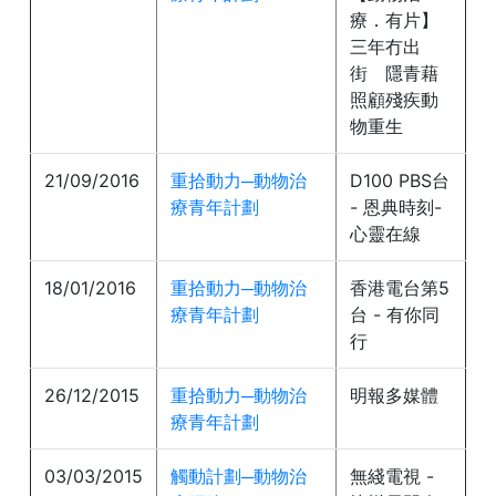
療．有片】
三年冇出
街 隱青藉
照顧殘疾動
物重生
21/09/2016
重拾動力─動物治
D100 PBS台
療青年計劃
- 恩典時刻-
心靈在線
18/01/2016
重拾動力─動物治
香港電台第5
療青年計劃
台 - 有你同
行
26/12/2015
重拾動力─動物治
明報多媒體
療青年計劃
03/03/2015
觸動計劃─動物治
無綫電視 -