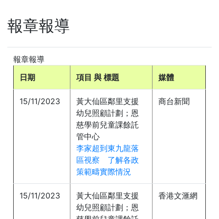
報章報導
報章報導
日期
項目 與 標題
媒體
15/11/2023
黃大仙區鄰里支援
商台新聞
幼兒照顧計劃；恩
慈學前兒童課餘託
管中心
李家超到東九龍落
區視察 了解各政
策範疇實際情況
15/11/2023
黃大仙區鄰里支援
香港文滙網
幼兒照顧計劃；恩