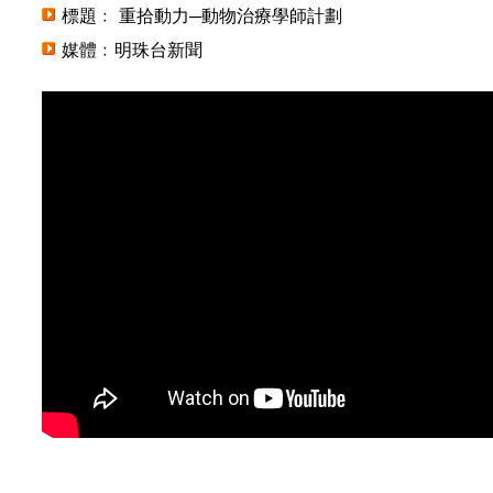
標題﹕ 重拾動力─動物治療學師計劃
媒體﹕明珠台新聞