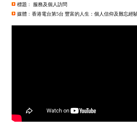
標題﹕ 服務及個人訪問
媒體﹕香港電台第5台 豐富的人生：個人信仰及難忘經