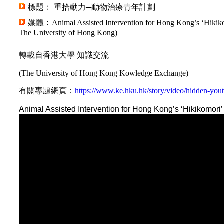
標題﹕ 重拾動力─動物治療青年計劃
媒體﹕Animal Assisted Intervention for Hong Kong’s ‘Hikik
The University of Hong Kong)
轉載自香港大學 知識交流
(The University of Hong Kong Kowledge Exchange)
有關專題網頁：
https://www.ke.hku.hk/story/video/hidden-you
Animal Assisted Intervention for Hong Kong’s ‘Hikikomori’ 