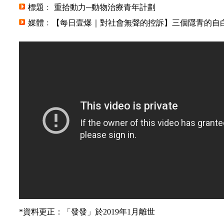
標題﹕ 重拾動力─動物治療青年計劃
媒體﹕【每日壹爆｜對社會無聲的控訴】三個隱青的自白
*資料更正：「發發」於2019年1月離世