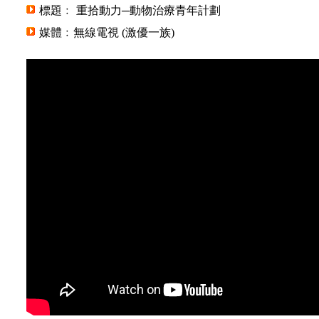
標題﹕ 重拾動力─動物治療青年計劃
媒體﹕無線電視 (激優一族)