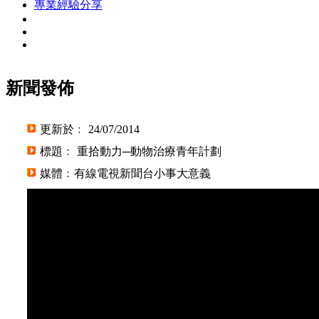
專業經驗分享
新聞發佈
更新於﹕ 24/07/2014
標題﹕ 重拾動力─動物治療青年計劃
媒體﹕有線電視新聞台小事大意義